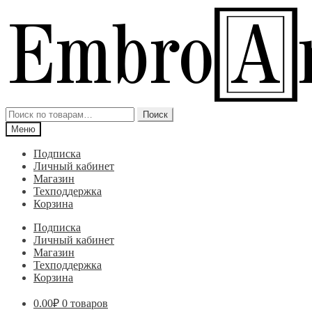
Перейти
Перейти
к
к
навигации
содержимому
Искать:
Поиск
Меню
Подписка
Личный кабинет
Магазин
Техподдержка
Корзина
Подписка
Личный кабинет
Магазин
Техподдержка
Корзина
0.00
₽
0 товаров