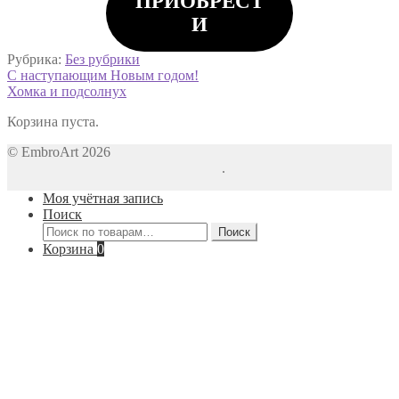
ПРИОБРЕСТ
И
Рубрика:
Без рубрики
Навигация
Предыдущая
С наступающим Новым годом!
запись:
Следующая
Хомка и подсолнух
по
запись:
Корзина пуста.
записям
© EmbroArt 2026
Создано с помощью WooCommerce
.
Моя учётная запись
Поиск
Искать:
Поиск
Корзина
0