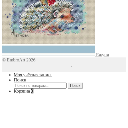
Ежуня
© EmbroArt 2026
Создано с помощью WooCommerce
.
Моя учётная запись
Поиск
Искать:
Поиск
Корзина
0