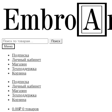
Перейти
Перейти
к
к
навигации
содержимому
Искать:
Поиск
Меню
Подписка
Личный кабинет
Магазин
Техподдержка
Корзина
Подписка
Личный кабинет
Магазин
Техподдержка
Корзина
0.00
₽
0 товаров