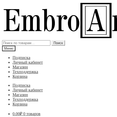
Перейти
Перейти
к
к
навигации
содержимому
Искать:
Поиск
Меню
Подписка
Личный кабинет
Магазин
Техподдержка
Корзина
Подписка
Личный кабинет
Магазин
Техподдержка
Корзина
0.00
₽
0 товаров