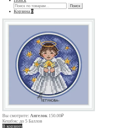
Поиск
Искать:
Поиск
Корзина
0
Вы смотрите:
Ангелок
150.00
₽
Кешбэк:
до 5 Баллов
В корзину