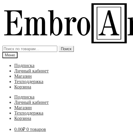
Перейти
Перейти
к
к
навигации
содержимому
Искать:
Поиск
Меню
Подписка
Личный кабинет
Магазин
Техподдержка
Корзина
Подписка
Личный кабинет
Магазин
Техподдержка
Корзина
0.00
₽
0 товаров