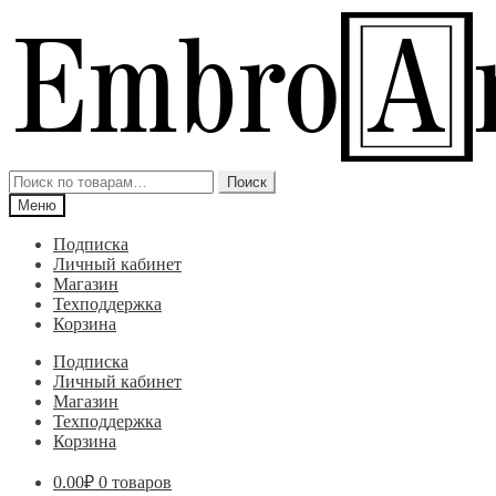
Перейти
Перейти
к
к
навигации
содержимому
Искать:
Поиск
Меню
Подписка
Личный кабинет
Магазин
Техподдержка
Корзина
Подписка
Личный кабинет
Магазин
Техподдержка
Корзина
0.00
₽
0 товаров