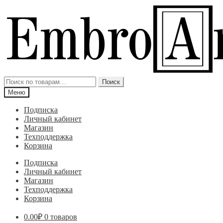
Перейти
Перейти
к
к
навигации
содержимому
Искать:
Поиск
Меню
Подписка
Личный кабинет
Магазин
Техподдержка
Корзина
Подписка
Личный кабинет
Магазин
Техподдержка
Корзина
0.00
₽
0 товаров