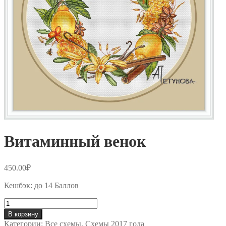
Витаминный венок
450.00
₽
Кешбэк:
до 14 Баллов
Количество
товара
В корзину
Витаминный
Категории:
Все схемы
,
Схемы 2017 года