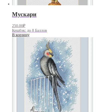
Мускари
250.00
₽
Кешбэк:
до 8 Баллов
В корзину