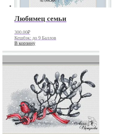
Любимец семьи
300.00
₽
Кешбэк:
до 9 Баллов
В корзину