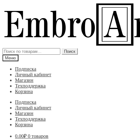
Перейти
Перейти
к
к
навигации
содержимому
Искать:
Поиск
Меню
Подписка
Личный кабинет
Магазин
Техподдержка
Корзина
Подписка
Личный кабинет
Магазин
Техподдержка
Корзина
0.00
₽
0 товаров