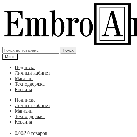
Перейти
Перейти
к
к
навигации
содержимому
Искать:
Поиск
Меню
Подписка
Личный кабинет
Магазин
Техподдержка
Корзина
Подписка
Личный кабинет
Магазин
Техподдержка
Корзина
0.00
₽
0 товаров