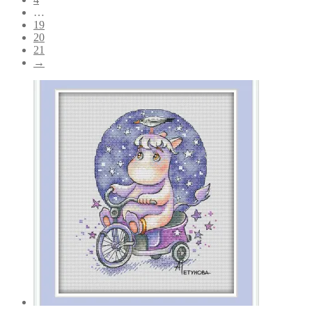
…
19
20
21
→