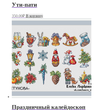
Ути-пати
350.00
₽
В корзину
Праздничный калейдоскоп