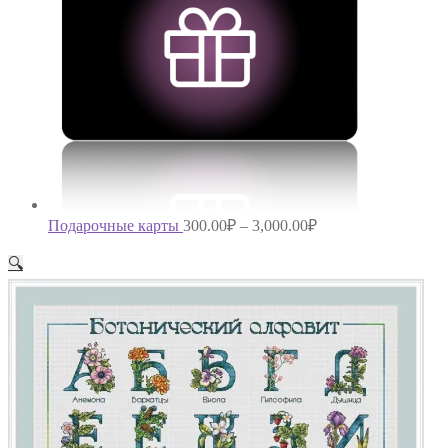
Подарочные карты
300.00
₽
–
3,000.00
₽
🔍