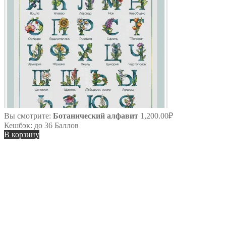
Вы смотрите:
Ботанический алфавит
1,200.00
₽
Кешбэк:
до 36 Баллов
В корзину