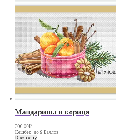
Мандарины и корица
300.00
₽
Кешбэк:
до 9 Баллов
В корзину