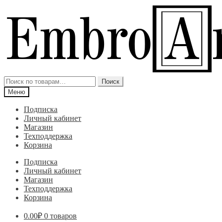
Перейти
Перейти
к
к
навигации
содержимому
Искать:
Поиск
Меню
Подписка
Личный кабинет
Магазин
Техподдержка
Корзина
Подписка
Личный кабинет
Магазин
Техподдержка
Корзина
0.00
₽
0 товаров