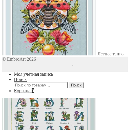
Летнее танго
© EmbroArt 2026
Создано с помощью WooCommerce
.
Моя учётная запись
Поиск
Искать:
Поиск
Корзина
0