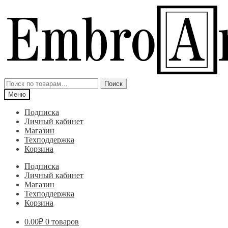
Перейти
Перейти
к
к
навигации
содержимому
Искать:
Поиск
Меню
Подписка
Личный кабинет
Магазин
Техподдержка
Корзина
Подписка
Личный кабинет
Магазин
Техподдержка
Корзина
0.00
₽
0 товаров