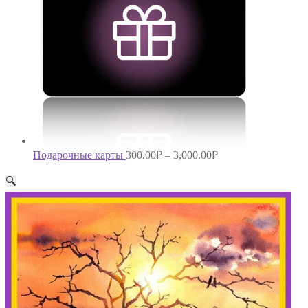
Подарочные карты
300.00
₽
–
3,000.00
₽
🔍