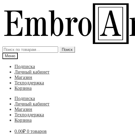
Перейти
Перейти
к
к
навигации
содержимому
Искать:
Поиск
Меню
Подписка
Личный кабинет
Магазин
Техподдержка
Корзина
Подписка
Личный кабинет
Магазин
Техподдержка
Корзина
0.00
₽
0 товаров