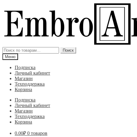
Перейти
Перейти
к
к
навигации
содержимому
Искать:
Поиск
Меню
Подписка
Личный кабинет
Магазин
Техподдержка
Корзина
Подписка
Личный кабинет
Магазин
Техподдержка
Корзина
0.00
₽
0 товаров