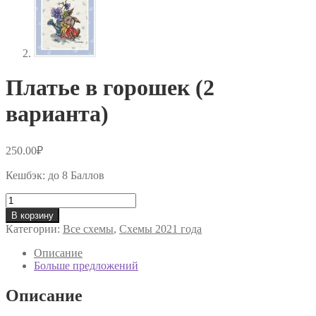
Платье в горошек (2
варианта)
250.00
₽
Кешбэк:
до 8 Баллов
Количество
товара
В корзину
Платье
Категории:
Все схемы
,
Схемы 2021 года
в
горошек
Описание
(2
Больше предложений
варианта)
Описание