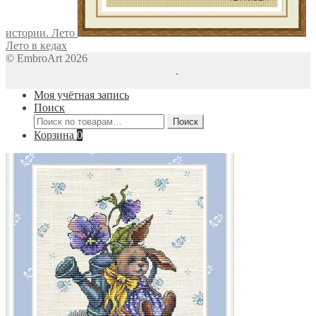
истории. Лето
Лето в кедах
© EmbroArt 2026
Создано с помощью WooCommerce
.
Моя учётная запись
Поиск
Искать:
Поиск
Корзина
0