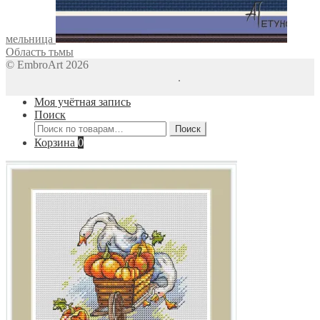
мельница
Область тьмы
© EmbroArt 2026
Создано с помощью WooCommerce
.
Моя учётная запись
Поиск
Искать:
Поиск
Корзина
0