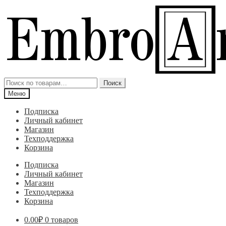
Перейти
Перейти
к
к
навигации
содержимому
Искать:
Поиск
Меню
Подписка
Личный кабинет
Магазин
Техподдержка
Корзина
Подписка
Личный кабинет
Магазин
Техподдержка
Корзина
0.00
₽
0 товаров