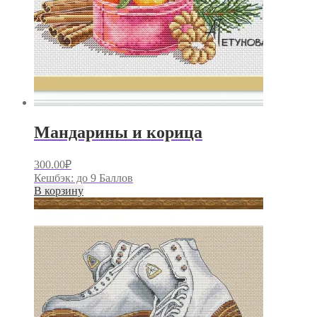
Мандарины и корица
300.00
₽
Кешбэк:
до 9 Баллов
В корзину