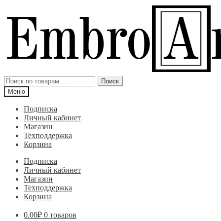
Перейти
Перейти
к
к
навигации
содержимому
Искать:
Поиск
Меню
Подписка
Личный кабинет
Магазин
Техподдержка
Корзина
Подписка
Личный кабинет
Магазин
Техподдержка
Корзина
0.00
₽
0 товаров