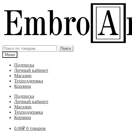
Перейти
Перейти
к
к
навигации
содержимому
Искать:
Поиск
Меню
Подписка
Личный кабинет
Магазин
Техподдержка
Корзина
Подписка
Личный кабинет
Магазин
Техподдержка
Корзина
0.00
₽
0 товаров