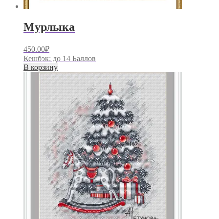
Мурлыка
450.00
₽
Кешбэк:
до 14 Баллов
В корзину