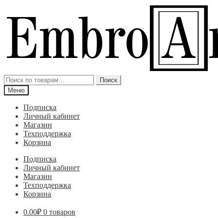
Перейти
Перейти
к
к
навигации
содержимому
Искать:
Поиск
Меню
Подписка
Личный кабинет
Магазин
Техподдержка
Корзина
Подписка
Личный кабинет
Магазин
Техподдержка
Корзина
0.00
₽
0 товаров