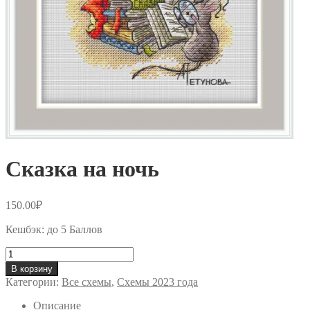
Сказка на ночь
150.00
₽
Кешбэк:
до 5 Баллов
Количество
товара
В корзину
Сказка
Категории:
Все схемы
,
Схемы 2023 года
на
ночь
Описание