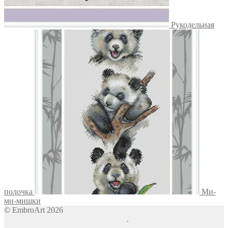
Рукодельная
полочка
Ми-
ми-мишки
© EmbroArt 2026
Создано с помощью WooCommerce
.