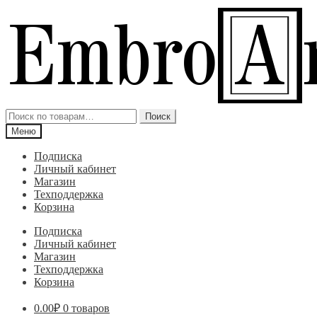
Перейти
Перейти
к
к
навигации
содержимому
Искать:
Поиск
Меню
Подписка
Личный кабинет
Магазин
Техподдержка
Корзина
Подписка
Личный кабинет
Магазин
Техподдержка
Корзина
0.00
₽
0 товаров