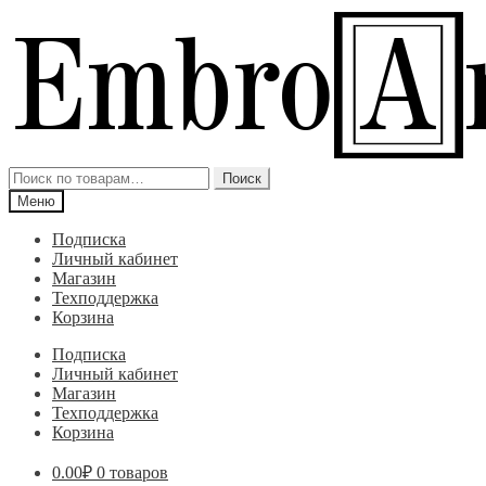
Перейти
Перейти
к
к
навигации
содержимому
Искать:
Поиск
Меню
Подписка
Личный кабинет
Магазин
Техподдержка
Корзина
Подписка
Личный кабинет
Магазин
Техподдержка
Корзина
0.00
₽
0 товаров