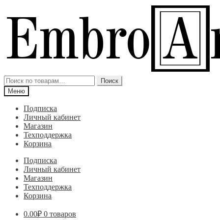
Перейти
Перейти
к
к
навигации
содержимому
Искать:
Поиск
Меню
Подписка
Личный кабинет
Магазин
Техподдержка
Корзина
Подписка
Личный кабинет
Магазин
Техподдержка
Корзина
0.00
₽
0 товаров