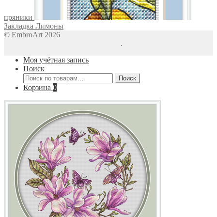
пряники
Закладка Лимоны
© EmbroArt 2026
Создано с помощью WooCommerce
.
Моя учётная запись
Поиск
Искать:
Поиск
Корзина
0