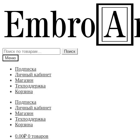
Перейти
Перейти
к
к
навигации
содержимому
Искать:
Поиск
Меню
Подписка
Личный кабинет
Магазин
Техподдержка
Корзина
Подписка
Личный кабинет
Магазин
Техподдержка
Корзина
0.00
₽
0 товаров