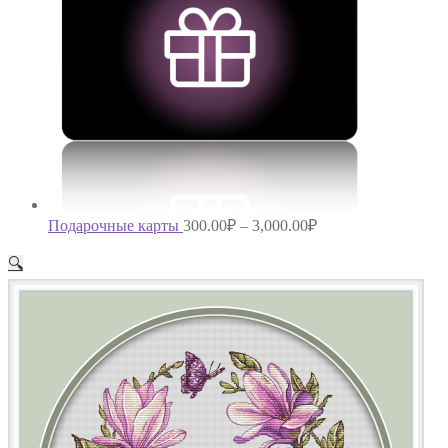
Подарочные карты
300.00
₽
–
3,000.00
₽
🔍