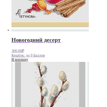
Новогодний десерт
300.00
₽
Кешбэк:
до 9 Баллов
В корзину