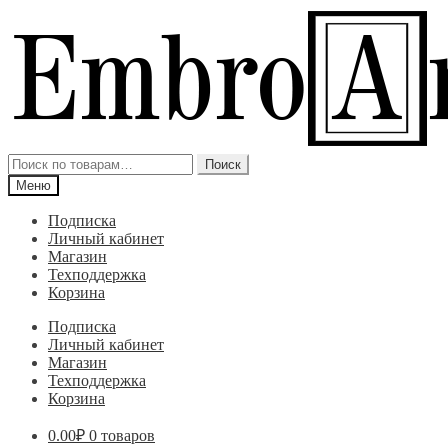
Перейти
Перейти
к
к
навигации
содержимому
Искать:
Поиск
Меню
Подписка
Личный кабинет
Магазин
Техподдержка
Корзина
Подписка
Личный кабинет
Магазин
Техподдержка
Корзина
0.00
₽
0 товаров