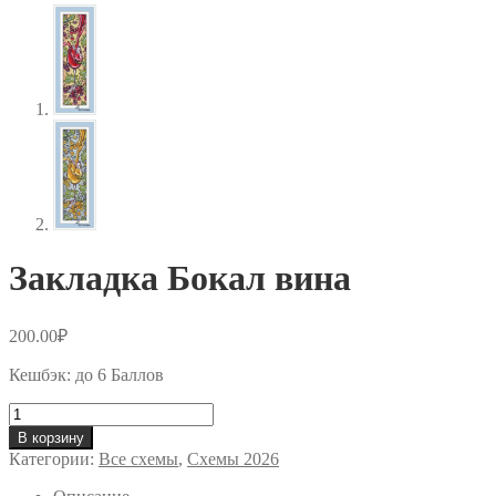
Закладка Бокал вина
200.00
₽
Кешбэк:
до 6 Баллов
Количество
товара
В корзину
Закладка
Категории:
Все схемы
,
Схемы 2026
Бокал
вина