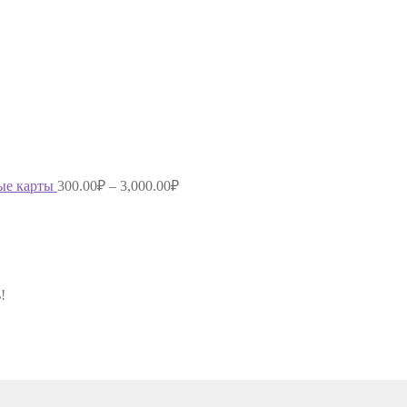
ые карты
300.00
₽
–
3,000.00
₽
!