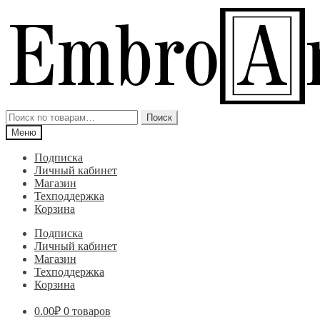
Перейти
Перейти
к
к
навигации
содержимому
Искать:
Поиск
Меню
Подписка
Личный кабинет
Магазин
Техподдержка
Корзина
Подписка
Личный кабинет
Магазин
Техподдержка
Корзина
0.00
₽
0 товаров